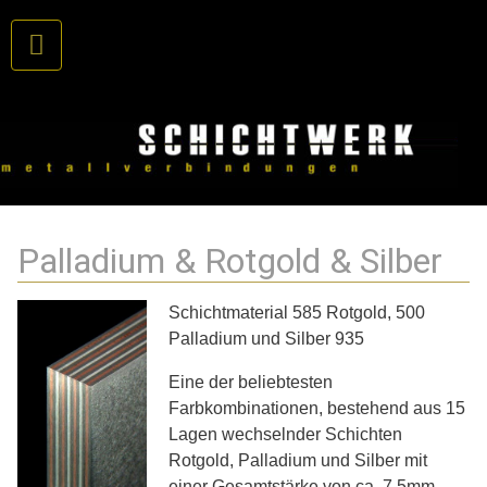
Palladium & Rotgold & Silber
Schichtmaterial 585 Rotgold, 500
Palladium und Silber 935
Eine der beliebtesten
Farbkombinationen, bestehend aus 15
Lagen wechselnder Schichten
Rotgold, Palladium und Silber mit
einer Gesamtstärke von ca. 7,5mm.