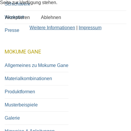
Seite zur Verfügung stehen.
Schichtwerk
Werkstatt
Akzeptieren
Ablehnen
Weitere Informationen
|
Impressum
Presse
MOKUME GANE
Allgemeines zu Mokume Gane
Materialkombinationen
Produktformen
Musterbeispiele
Galerie