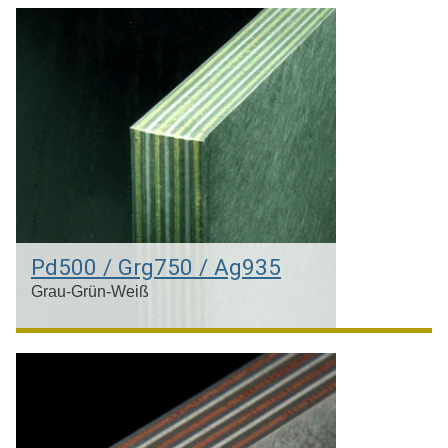
Palladium & Grüngold 18kt
Pd500 / Grg750 / Ag935
Grau-Grün-Weiß
Palladium & Grüngold 18kt & Silber