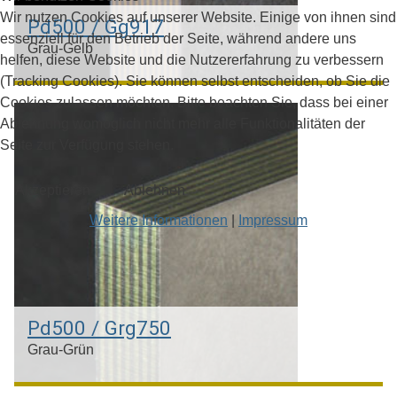
Wir nutzen Cookies auf unserer Website. Einige von ihnen sind
Pd500 / Gg917
essenziell für den Betrieb der Seite, während andere uns
Grau-Gelb
helfen, diese Website und die Nutzererfahrung zu verbessern
(Tracking Cookies). Sie können selbst entscheiden, ob Sie die
Cookies zulassen möchten. Bitte beachten Sie, dass bei einer
Palladium & Gelbgold 21kt
Ablehnung womöglich nicht mehr alle Funktionalitäten der
Seite zur Verfügung stehen.
Akzeptieren
Ablehnen
Weitere Informationen
|
Impressum
Pd500 / Grg750
Grau-Grün