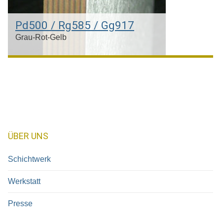
Pd500 / Rg585 / Gg917
Grau-Rot-Gelb
Palladium & Gelbgold 21kt & Rotgold 14kt
ÜBER UNS
Schichtwerk
Werkstatt
Presse