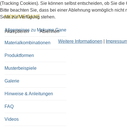
(Tracking Cookies). Sie können selbst entscheiden, ob Sie di
Bitte beachten Sie, dass bei einer Ablehnung womöglich nicht m
MOKUME GANE
Seite zur Verfügung stehen.
Allgemeines zu Mokume Gane
Akzeptieren
Ablehnen
Weitere Informationen
|
Impressu
Materialkombinationen
Produktformen
Musterbeispiele
Galerie
Hinweise & Anleitungen
FAQ
Videos